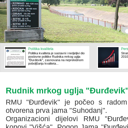
Politika kvaliteta
Pers
Politika kvaliteta je sastavni i nedjeljivi dio
Stra
poslovne politike Rudnika mrkog uglja
2010
"Đurđevik", zasnovana na neprekidnom
poboljšanju kvaliteta...
Rudnik mrkog uglja "Đurđevik" 
RMU "Đurđevik" je počeo s radom
otvorena prva jama "Suhodanj".
Organizacioni dijelovi RMU "Đurđe
kopovi "Višća", Pogon Jama "Đurđevik