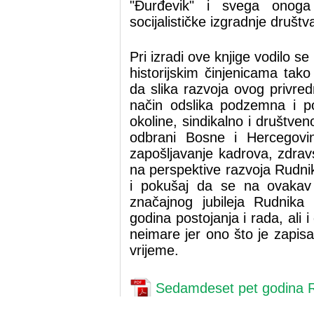
"Đurđevik" i svega onog
socijalističke izgradnje društv
Pri izradi ove knjige vodilo s
historijskim činjenicama tako
da slika razvoja ovog privre
način odslika podzemna i pov
okoline, sindikalno i društve
odbrani Bosne i Hercegovin
zapošljavanje kadrova, zdravs
na perspektive razvoja Rudni
i pokušaj da se na ovakav 
značajnog jubileja Rudnika
godina postojanja i rada, ali
neimare jer ono što je zapisa
vrijeme.
Sedamdeset pet godina 