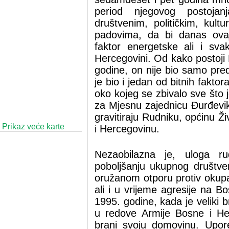
period njegovog postoja
društvenim, političkim, kult
padovima, da bi danas ovaj
faktor energetske ali i sva
Hercegovini. Od kako postoji 
godine, on nije bio samo pre
je bio i jedan od bitnih fakto
oko kojeg se zbivalo sve što 
za Mjesnu zajednicu Đurđevik
gravitiraju Rudniku, općinu Ži
Prikaz veće karte
i Hercegovinu.
Nezaobilazna je, uloga r
poboljšanju ukupnog društven
oružanom otporu protiv okup
ali i u vrijeme agresije na 
1995. godine, kada je veliki 
u redove Armije Bosne i He
brani svoju domovinu. Upor