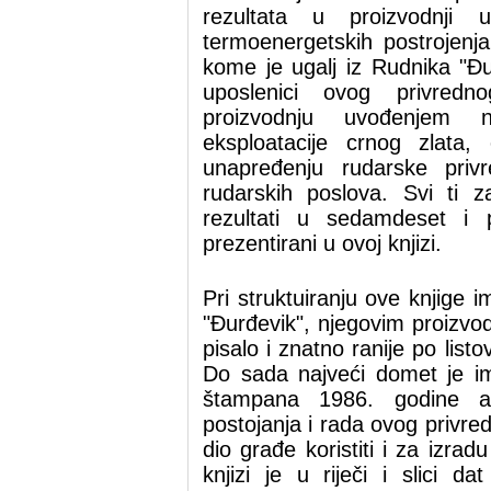
rezultata u proizvodnji 
termoenergetskih postrojenja
kome je ugalj iz Rudnika "Đu
uposlenici ovog privredn
proizvodnju uvođenjem n
eksploatacije crnog zlata, 
unapređenju rudarske privr
rudarskih poslova. Svi ti za
rezultati u sedamdeset i 
prezentirani u ovoj knjizi.
Pri struktuiranju ove knjige 
"Đurđevik", njegovim proizvo
pisalo i znatno ranije po listo
Do sada najveći domet je im
štampana 1986. godine 
postojanja i rada ovog privred
dio građe koristiti i za izra
knjizi je u riječi i slici d