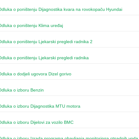
Odluka o poništenju Dijagnostika kvara na rovokopaču Hyundai
Odluka o poništenju Klima uređaj
Odluka o poništenju Ljekarski pregledi radnika 2
Odluka o poništenju Ljekarski pregledi radnika
Odluka o dodjeli ugovora Dizel gorivo
Odluka o izboru Benzin
Odluka o izboru Dijagnostika MTU motora
Odluka o izboru Dijelovi za vozilo BMC
Odluka o izboru Izrada programa obavljanja monitoringa otpadnih voda