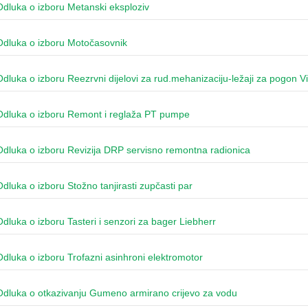
Odluka o izboru Metanski eksploziv
Odluka o izboru Motočasovnik
Odluka o izboru Reezrvni dijelovi za rud.mehanizaciju-ležaji za pogon V
Odluka o izboru Remont i reglaža PT pumpe
Odluka o izboru Revizija DRP servisno remontna radionica
Odluka o izboru Stožno tanjirasti zupčasti par
Odluka o izboru Tasteri i senzori za bager Liebherr
Odluka o izboru Trofazni asinhroni elektromotor
Odluka o otkazivanju Gumeno armirano crijevo za vodu