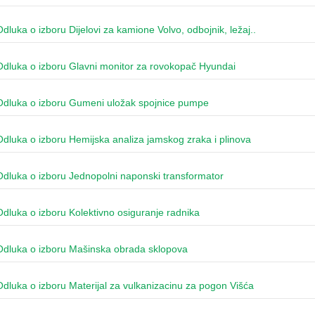
Odluka o izboru Dijelovi za kamione Volvo, odbojnik, ležaj..
Odluka o izboru Glavni monitor za rovokopač Hyundai
Odluka o izboru Gumeni uložak spojnice pumpe
Odluka o izboru Hemijska analiza jamskog zraka i plinova
Odluka o izboru Jednopolni naponski transformator
Odluka o izboru Kolektivno osiguranje radnika
Odluka o izboru Mašinska obrada sklopova
Odluka o izboru Materijal za vulkanizacinu za pogon Višća